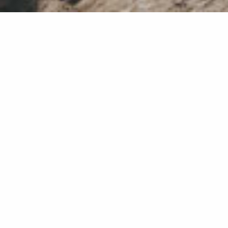
GO OUTDOORS
Jejalahi dan dekatkan dirimu dengan
keindahan alam.