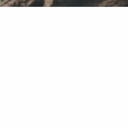
GO ALONE
Luangkan waktu untuk memanjakan dirimu
dan temukan pengalaman baru.