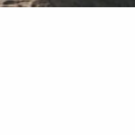
GO TOGETHER
Maknai nilai kebersamaan melalui interaksi
dengan budaya lokal.